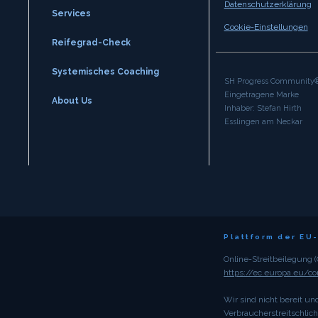
Datenschutzerklärung
Services
Cookie-Einstellungen
Reifegrad-Check
Systemisches Coaching
SH Progress Community
Eingetragene Marke
About Us
Inhaber: Stefan Hirth
Esslingen am Neckar
Plattform der EU
Online-Streitbeilegung 
https://ec.europa.eu/c
Wir sind nicht bereit und
Verbraucherstreit­schlic