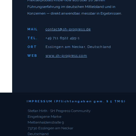
Praxiserprobtes Know-how aus über 20 Jahren
Führungserfahrung im deutschen Mittelstand und in
Konzernen — direkt anwendbar, messbar in Ergebnissen.
MAIL
contact@sh-progress.de
TEL.
+49 711 6522 495-1
ORT
Esslingen am Neckar, Deutschland
WEB
www.sh-progress.com
IMPRESSUM (Pflichtangaben gem. § 5 TMG)
Stefan Hirth · SH Progress Community
Eingetragene Marke
Mettenhaldenstraße 9
73730 Esslingen am Neckar
Deutschland