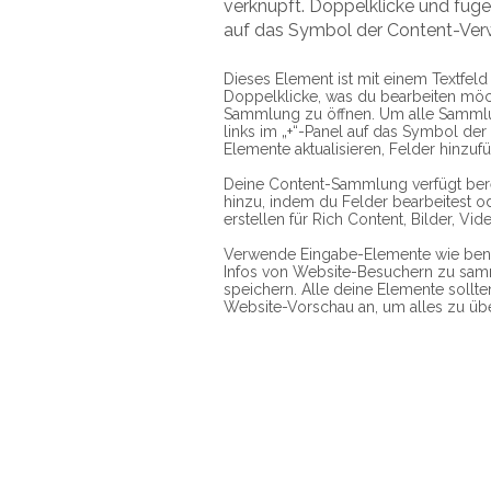
verknüpft. Doppelklicke und füge I
auf das Symbol der Content-Ver
Dieses Element ist mit einem Textfel
Doppelklicke, was du bearbeiten möch
Sammlung zu öffnen. Um alle Sammlu
links im „+“-Panel auf das Symbol der
Elemente aktualisieren, Felder hinzuf
Deine Content-Sammlung verfügt berei
hinzu, indem du Felder bearbeitest o
erstellen für Rich Content, Bilder, Vi
Verwende Eingabe-Elemente wie benu
Infos von Website-Besuchern zu sam
speichern. Alle deine Elemente sollte
Website-Vorschau an, um alles zu üb