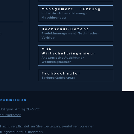
Management
Führung
·
Industrie · Automatisierung ·
Maschinenbau
Hochschul-Dozent
Produktmanagement · Technischer
®
Vertrieb
MBA
·
Wirtschaftsingenieur
Akademische Ausbildung ·
Werkzeugmacher
Fachbuchautor
SpringerGabler 2023
-Kommission
(OS) gem. Art. 14 ODR-VO:
onsumers/odr
 nicht verpflichtet, an Streitbeilegungsverfahren vor einer
htungs­stelle teilzunehmen.