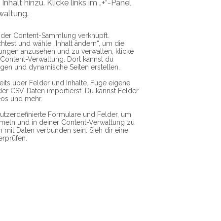
nhalt hinzu. Klicke links im „+“-Panel
waltung.
d der Content-Sammlung verknüpft.
test und wähle „Inhalt ändern“, um die
ngen anzusehen und zu verwalten, klicke
 Content-Verwaltung. Dort kannst du
ügen und dynamische Seiten erstellen.
ts über Felder und Inhalte. Füge eigene
der CSV-Daten importierst. Du kannst Felder
deos und mehr.
tzerdefinierte Formulare und Felder, um
meln und in deiner Content-Verwaltung zu
n mit Daten verbunden sein. Sieh dir eine
erprüfen.