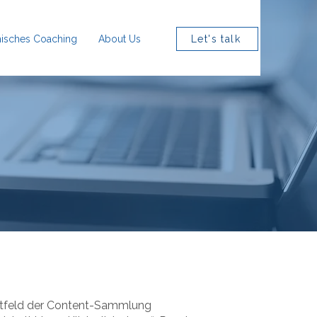
isches Coaching
About Us
Let's talk
extfeld der Content-Sammlung