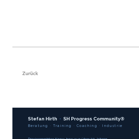
Zurück
Stefan Hirth
·
SH Progress Community®
Beratung · Training · Coaching · Industrie