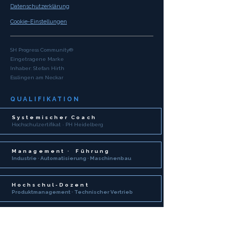
Datenschutzerklärung
Cookie-Einstellungen
SH Progress Community®
Eingetragene Marke
Inhaber: Stefan Hirth
Esslingen am Neckar
QUALIFIKATION
Systemischer Coach
Hochschulzertifikat · PH Heidelberg
Management
·
Führung
Industrie · Automatisierung · Maschinenbau
Hochschul-Dozent
Produktmanagement · Technischer Vertrieb
MBA
·
Wirtschaftsingenieur
Akademische Ausbildung · Werkzeugmacher