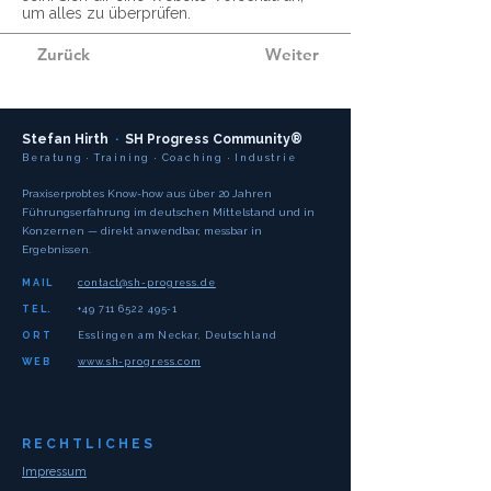
um alles zu überprüfen.
Zurück
Weiter
Stefan Hirth
·
SH Progress Community®
Beratung · Training · Coaching · Industrie
Praxiserprobtes Know-how aus über 20 Jahren
Führungserfahrung im deutschen Mittelstand und in
Konzernen — direkt anwendbar, messbar in
Ergebnissen.
MAIL
contact@sh-progress.de
TEL.
+49 711 6522 495-1
ORT
Esslingen am Neckar, Deutschland
WEB
www.sh-progress.com
RECHTLICHES
Impressum