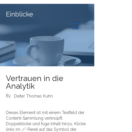
SH Progress Community
®
Einblicke
Stefan Hirth
Let's talk
Vertrauen in die
Analytik
By
Dieter Thomas Kuhn
Dieses Element ist mit einem Textfeld der
Content-Sammlung verknüpft.
Doppelklicke und füge Inhalt hinzu. Klicke
links im „+“-Panel auf das Symbol der